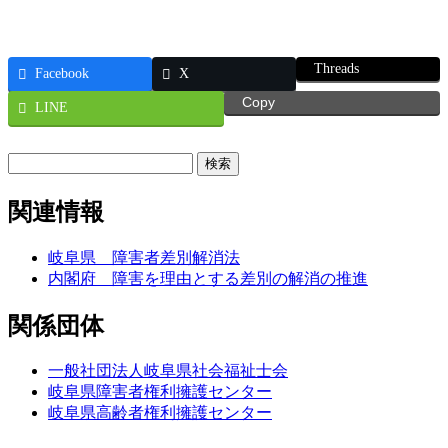
新
日
時
Threads
:
Facebook
X
Copy
LINE
検
索:
関連情報
岐阜県 障害者差別解消法
内閣府 障害を理由とする差別の解消の推進
関係団体
一般社団法人岐阜県社会福祉士会
岐阜県障害者権利擁護センター
岐阜県高齢者権利擁護センター