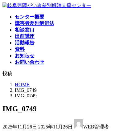
コ
ナ
ン
ビ
センター概要
テ
ゲ
障害者差別解消法
ン
ー
相談窓口
ツ
シ
出前講座
へ
ョ
活動報告
ス
ン
資料
キ
に
お知らせ
ッ
移
お問い合わせ
プ
動
投稿
HOME
IMG_0749
IMG_0749
IMG_0749
最
2025年11月26日
2025年11月26日
WEB管理者
終
更