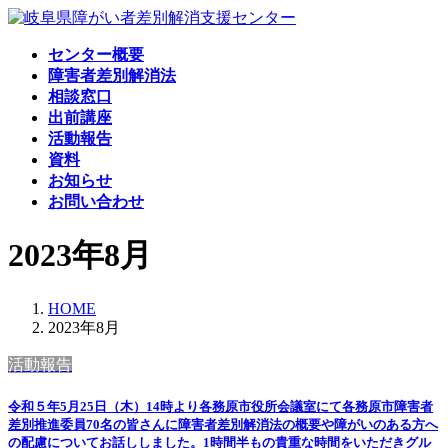
コ
ナ
ン
ビ
センター概要
テ
ゲ
障害者差別解消法
ン
ー
相談窓口
ツ
シ
出前講座
へ
ョ
活動報告
ス
ン
資料
キ
に
お知らせ
ッ
移
お問い合わせ
プ
動
2023年8月
HOME
2023年8月
活動報告
令和５年5月25日（木）14時より各務原市役所会議室にて各務原市障害者
差別推進委員70名の皆さんに障害者差別解消法の概要や障がいのある方へ
の配慮についてお話ししました。1時間半もの貴重な時間をいただきグル