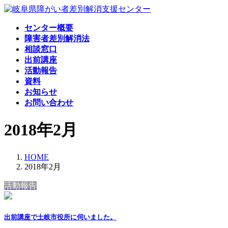
コ
ナ
ン
ビ
センター概要
テ
ゲ
障害者差別解消法
ン
ー
相談窓口
ツ
シ
出前講座
へ
ョ
活動報告
ス
ン
資料
キ
に
お知らせ
ッ
移
お問い合わせ
プ
動
2018年2月
HOME
2018年2月
活動報告
出前講座で土岐市役所に伺いました。