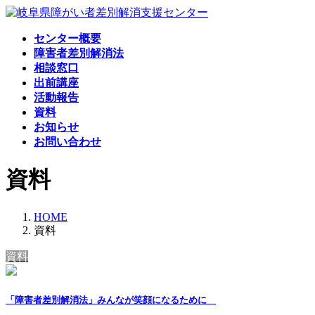
コ
ナ
ン
ビ
センター概要
テ
ゲ
障害者差別解消法
ン
ー
相談窓口
ツ
シ
出前講座
へ
ョ
活動報告
ス
ン
資料
キ
に
お知らせ
ッ
移
お問い合わせ
プ
動
資料
HOME
資料
資料
「障害者差別解消法」みんなが笑顔になるために