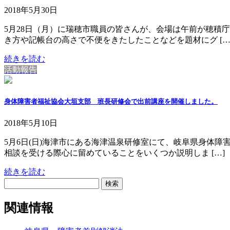
2018年5月30日
5月28日（月）に瑞穂市職員の皆さんが、会場は午前が穂積
き方や記帳台の高さで不便をきたしたことなどを題材にグ […
続きを読む
活動報告
身体障害者福祉協会大垣支部 班長研修会で出前講座を開催しました。
2018年5月10日
5月6日(日)海津市にある海津温泉研修室にて、岐阜県身体
相談を受ける際心に留めていることをいくつか説明しま […]
続きを読む
検
索:
関連情報