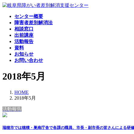
コ
ナ
ン
ビ
センター概要
テ
ゲ
障害者差別解消法
ン
ー
相談窓口
ツ
シ
出前講座
へ
ョ
活動報告
ス
ン
資料
キ
に
お知らせ
ッ
移
お問い合わせ
プ
動
2018年5月
HOME
2018年5月
活動報告
瑞穂市では穂積・巣南庁舎で各課の職員、市長・副市長の皆さんによる研