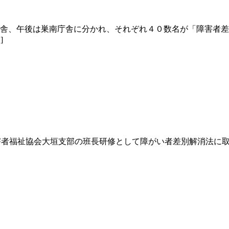
庁舎、午後は巣南庁舎に分かれ、それぞれ４０数名が「障害者
]
障害者福祉協会大垣支部の班長研修として障がい者差別解消法に