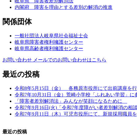
岐阜県 障害者差別解消法
内閣府 障害を理由とする差別の解消の推進
関係団体
一般社団法人岐阜県社会福祉士会
岐阜県障害者権利擁護センター
岐阜県高齢者権利擁護センター
お問い合わせ
メールでのお問い合わせはこちら
最近の投稿
令和8年5月15日（金） 各務原市役所にて出前講座を
令和7年10月31日（金）荒崎小学校「ふれあい学習」
「障害者差別解消法」みんなが笑顔になるために
令和7年9月16日(火)「令和7年度障がい者差別解消の
令和7年9月11日（木）可児市役所にて、新規採用職員
最近の投稿