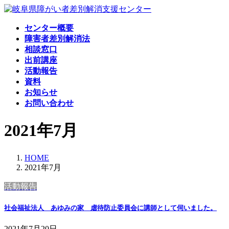
コ
ナ
ン
ビ
センター概要
テ
ゲ
障害者差別解消法
ン
ー
相談窓口
ツ
シ
出前講座
へ
ョ
活動報告
ス
ン
資料
キ
に
お知らせ
ッ
移
お問い合わせ
プ
動
2021年7月
HOME
2021年7月
活動報告
社会福祉法人 あゆみの家 虐待防止委員会に講師として伺いました。
2021年7月20日