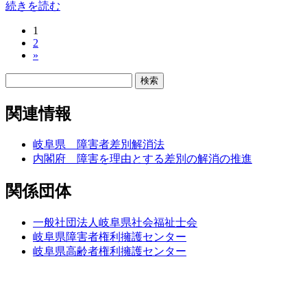
続きを読む
固
1
投
固
2
定
稿
»
定
ペ
ペ
ー
の
検
ー
ジ
索:
ペ
ジ
関連情報
ー
ジ
岐阜県 障害者差別解消法
内閣府 障害を理由とする差別の解消の推進
送
り
関係団体
一般社団法人岐阜県社会福祉士会
岐阜県障害者権利擁護センター
岐阜県高齢者権利擁護センター
お問い合わせ
メールでのお問い合わせはこちら