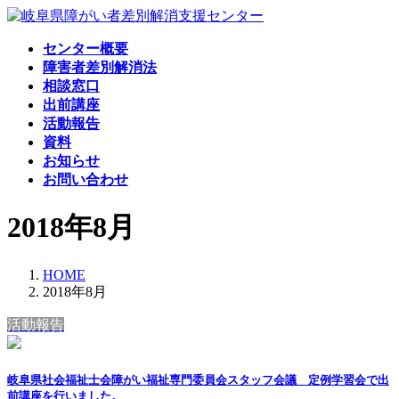
コ
ナ
ン
ビ
センター概要
テ
ゲ
障害者差別解消法
ン
ー
相談窓口
ツ
シ
出前講座
へ
ョ
活動報告
ス
ン
資料
キ
に
お知らせ
ッ
移
お問い合わせ
プ
動
2018年8月
HOME
2018年8月
活動報告
岐阜県社会福祉士会障がい福祉専門委員会スタッフ会議 定例学習会で出
前講座を行いました。